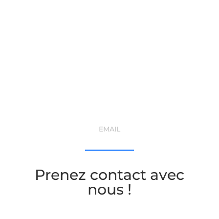
Devis
laurent.rapin@an-rafting.com
EMAIL
Prenez contact avec
nous !